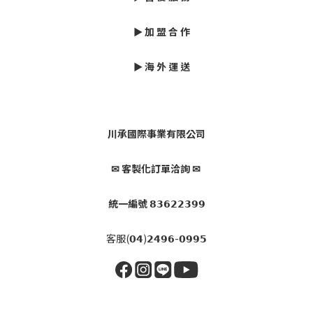
► 加 盟 合 作
► 海 外 運 送
川承國際事業有限公司
✉ 客製化訂單洽詢 ✉
統一編號 𝟴𝟯𝟲𝟮𝟮𝟯𝟵𝟵
客服(𝟬𝟰)𝟮𝟰𝟵𝟲-𝟬𝟵𝟵𝟱