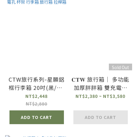
Sold Out
CTW旅行系列-星願鋁
𝐂𝐓𝐖 旅行箱｜ 多功能
框行李箱 20吋(黑/白)
加厚胖胖箱 雙充電孔
Type-C+USB雙充電
拉桿箱 附摺疊杯架
NT$2,448
NT$2,380 ~ NT$3,580
孔 杯架 行李箱 旅行箱
NT$2,880
拉桿箱
ADD TO CART
ADD TO CART