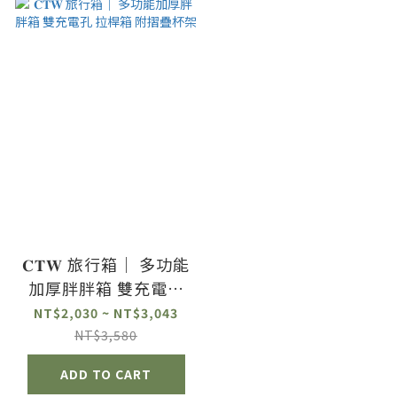
𝐂𝐓𝐖 旅行箱｜ 多功能
加厚胖胖箱 雙充電孔
拉桿箱 附摺疊杯架
NT$2,030 ~ NT$3,043
NT$3,580
ADD TO CART