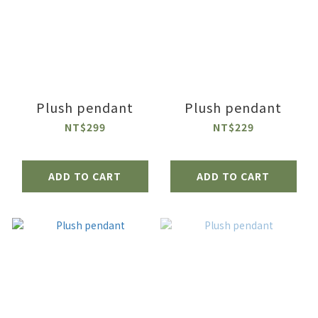
Plush pendant
Plush pendant
NT$299
NT$229
ADD TO CART
ADD TO CART