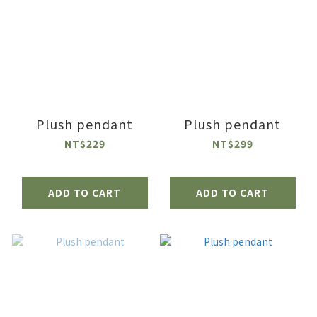
Plush pendant
Plush pendant
NT$229
NT$299
ADD TO CART
ADD TO CART