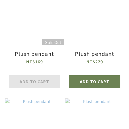
Sold Out
Plush pendant
Plush pendant
NT$169
NT$229
ADD TO CART
ADD TO CART