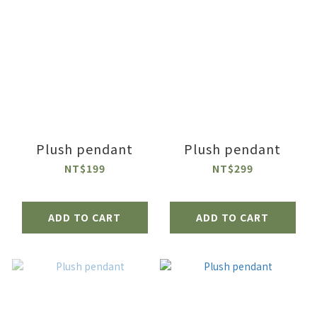
Plush pendant
Plush pendant
NT$199
NT$299
ADD TO CART
ADD TO CART