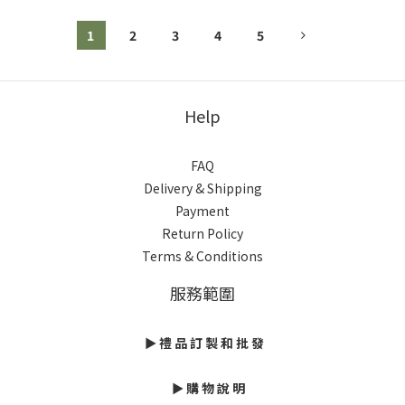
1
2
3
4
5
Help
FAQ
Delivery & Shipping
Payment
Return Policy
Terms & Conditions
服務範圍
► 禮 品 訂 製 和 批 發
► 購 物 說 明