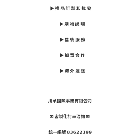
► 禮 品 訂 製 和 批 發
► 購 物 說 明
► 售 後 服 務
► 加 盟 合 作
► 海 外 運 送
川承國際事業有限公司
✉ 客製化訂單洽詢 ✉
統一編號 𝟴𝟯𝟲𝟮𝟮𝟯𝟵𝟵