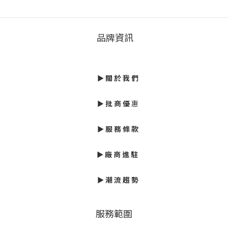
品牌資訊
►
關 於 我 們
►
批
商 優
惠
► 服 務 條 款
►
廠 商 進 駐
►
潮 流 趨 勢
服務範圍