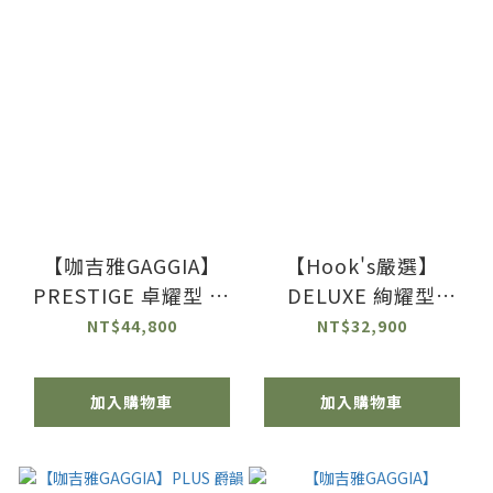
【咖吉雅GAGGIA】
【Hook's嚴選】
PRESTIGE 卓耀型 全
DELUXE 絢耀型
自動義式咖啡機 卓越
ANIMA DELUXE 綻放
NT$44,800
NT$32,900
不凡．耀眼奪目
絢麗．璀璨明耀
加入購物車
加入購物車