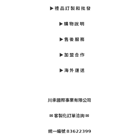
► 禮 品 訂 製 和 批 發
► 購 物 說 明
► 售 後 服 務
► 加 盟 合 作
► 海 外 運 送
川承國際事業有限公司
✉ 客製化訂單洽詢 ✉
統一編號 𝟴𝟯𝟲𝟮𝟮𝟯𝟵𝟵