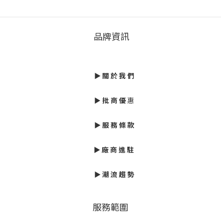
品牌資訊
►
關 於 我 們
►
批
商 優
惠
► 服 務 條 款
►
廠 商 進 駐
►
潮 流 趨 勢
服務範圍