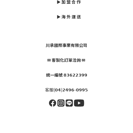
► 加 盟 合 作
► 海 外 運 送
川承國際事業有限公司
✉ 客製化訂單洽詢 ✉
統一編號 𝟴𝟯𝟲𝟮𝟮𝟯𝟵𝟵
客服(𝟬𝟰)𝟮𝟰𝟵𝟲-𝟬𝟵𝟵𝟱