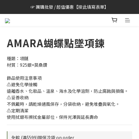
☞ 團購批發 / 超值優惠【按此填寫表單】
AMARA蝴蝶點墜項鍊
種類：項鏈
材質：925銀+莫桑鑽
飾品使用注意事項
⚠️避免化學接觸
遠離香水、化妝品、溫泉、海水及化學溶劑，防止腐蝕與損傷。
⚠️妥善收納
不佩戴時，請乾燥通風保存，分袋收納，避免堆疊與氧化。
⚠️定期清潔
使用拭銀布擦拭金屬部位，保持光澤與延長壽命
全館 (滿$599)贈保冷袋 on order