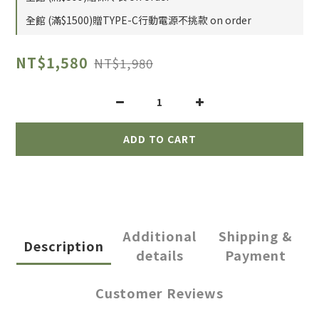
全館 (滿$1500)贈TYPE-C行動電源不挑款 on order
NT$1,580
NT$1,980
ADD TO CART
Additional
Shipping &
Description
details
Payment
Customer Reviews