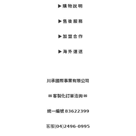
► 購 物 說 明
► 售 後 服 務
► 加 盟 合 作
► 海 外 運 送
川承國際事業有限公司
✉ 客製化訂單洽詢 ✉
統一編號 𝟴𝟯𝟲𝟮𝟮𝟯𝟵𝟵
客服(𝟬𝟰)𝟮𝟰𝟵𝟲-𝟬𝟵𝟵𝟱