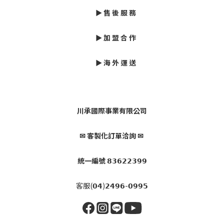
► 售 後 服 務
► 加 盟 合 作
► 海 外 運 送
川承國際事業有限公司
✉ 客製化訂單洽詢 ✉
統一編號 𝟴𝟯𝟲𝟮𝟮𝟯𝟵𝟵
客服(𝟬𝟰)𝟮𝟰𝟵𝟲-𝟬𝟵𝟵𝟱