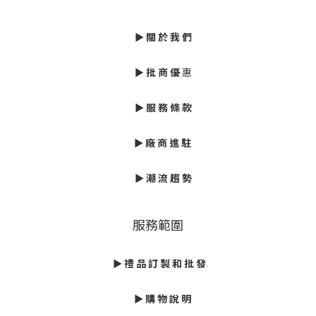
►
關 於 我 們
►
批
商 優
惠
► 服 務 條 款
►
廠 商 進 駐
►
潮 流 趨 勢
服務範圍
► 禮 品 訂 製 和 批 發
► 購 物 說 明