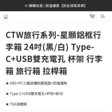
☞ 團購批發 / 超值優惠【按此填寫表單】
CTW旅行系列-星願鋁框行
李箱 24吋(黑/白) Type-
C+USB雙充電孔 杯架 行李
箱 旅行箱 拉桿箱
★ ABS+PC三層結構耐磨箱面+防撞護角
★ Type-C+USB雙充電孔+杯架+掛勾
★ TSA海關鎖