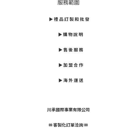
服務範圍
► 禮 品 訂 製 和 批 發
► 購 物 說 明
► 售 後 服 務
► 加 盟 合 作
► 海 外 運 送
川承國際事業有限公司
✉ 客製化訂單洽詢 ✉