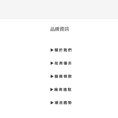
品牌資訊
►
關 於 我 們
►
批
商 優
惠
► 服 務 條 款
►
廠 商 進 駐
►
潮 流 趨 勢