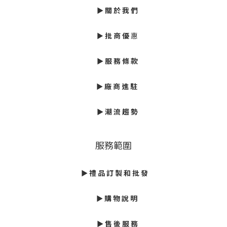
►
關 於 我 們
►
批
商 優
惠
► 服 務 條 款
►
廠 商 進 駐
►
潮 流 趨 勢
服務範圍
► 禮 品 訂 製 和 批 發
► 購 物 說 明
► 售 後 服 務