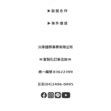
► 加 盟 合 作
► 海 外 運 送
川承國際事業有限公司
✉ 客製化訂單洽詢 ✉
統一編號 𝟴𝟯𝟲𝟮𝟮𝟯𝟵𝟵
客服(𝟬𝟰)𝟮𝟰𝟵𝟲-𝟬𝟵𝟵𝟱