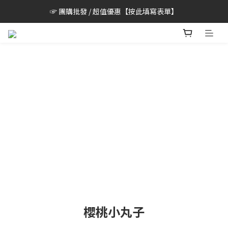
☞ 團購批發 / 超值優惠【按此填寫表單】
櫻桃小丸子