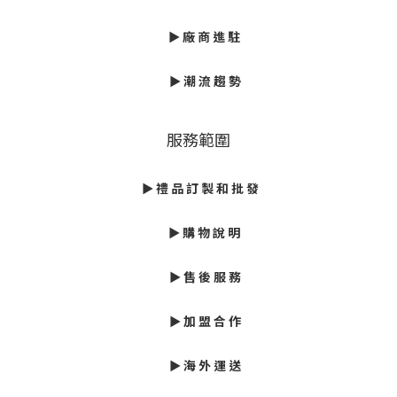
►
廠 商 進 駐
►
潮 流 趨 勢
服務範圍
► 禮 品 訂 製 和 批 發
► 購 物 說 明
► 售 後 服 務
► 加 盟 合 作
► 海 外 運 送