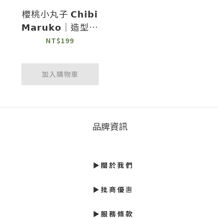
櫻桃小丸子 𝗖𝗵𝗶𝗯𝗶
𝗠𝗮𝗿𝘂𝗸𝗼｜造型票
卡夾
NT$199
加入購物車
品牌資訊
►
關 於 我 們
►
批
商 優
惠
► 服 務 條 款