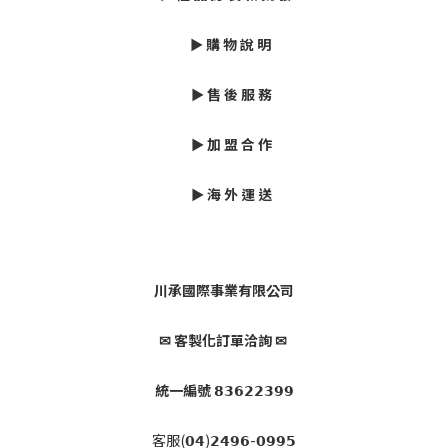
► 購 物 說 明
► 售 後 服 務
► 加 盟 合 作
► 海 外 運 送
川承國際事業有限公司
✉ 客製化訂單洽詢 ✉
統一編號 𝟴𝟯𝟲𝟮𝟮𝟯𝟵𝟵
客服(𝟬𝟰)𝟮𝟰𝟵𝟲-𝟬𝟵𝟵𝟱