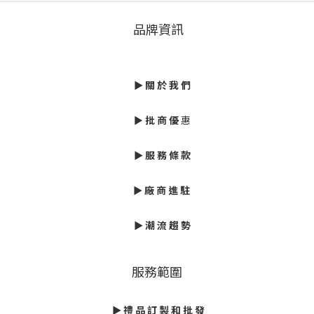
品牌資訊
►
關 於 我 們
►
批
商 優
惠
► 服 務 條 款
►
廠 商 進 駐
►
潮 流 趨 勢
服務範圍
► 禮 品 訂 製 和 批 發