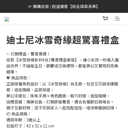
☞ 團購批發 / 超值優惠【按此填寫表單】
迪士尼冰雪奇緣超驚喜禮盒
✨ 打開禮盒，驚喜連連！
這款【冰雪奇緣系列4合1驚喜禮盒套裝】，讓小女孩一秒進入童
話世界！不論是生日、節慶或交換禮物，都是夢幻又實用的完美
選擇。
💖 商品特色：
正版授權角色設計：以《冰雪奇緣》為主題，包含艾莎與安娜圖
案，造型精緻，品質保證。
夢幻手提包：珠珠手柄＋角色圖案，輕巧好提，造型吸睛。
送禮首選：精美包裝，打開即是驚喜，適合各種節日與場合。
親子互動好物：孩子可與家人一起搭配造型，增添樂趣與回憶。
📦 商品規格：
適用年齡：3歲以上
包裝尺寸：42 x 31 x 11 cm