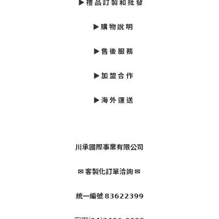
► 禮 品 訂 製 和 批 發
► 購 物 說 明
► 售 後 服 務
► 加 盟 合 作
► 海 外 運 送
川承國際事業有限公司
✉ 客製化訂單洽詢 ✉
統一編號 𝟴𝟯𝟲𝟮𝟮𝟯𝟵𝟵