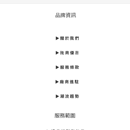
品牌資訊
►
關 於 我 們
►
批
商 優
惠
► 服 務 條 款
►
廠 商 進 駐
►
潮 流 趨 勢
服務範圍