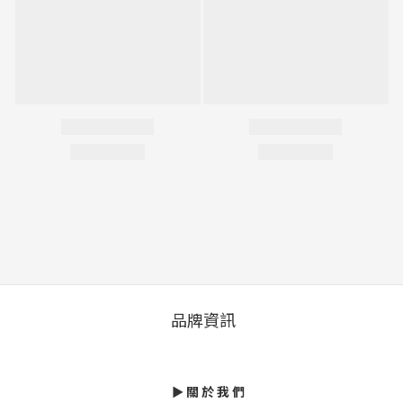
品牌資訊
►
關 於 我 們