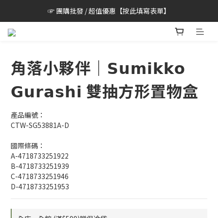
☞ 團購批發 / 超值優惠【按此填寫表單】
角落小夥伴｜𝗦𝘂𝗺𝗶𝗸𝗸𝗼
𝗚𝘂𝗿𝗮𝘀𝗵𝗶 雙抽方形置物盒
產品編號：
CTW-SG53881A-D
國際條碼：
A-4718733251922
B-4718733251939
C-4718733251946
D-4718733251953