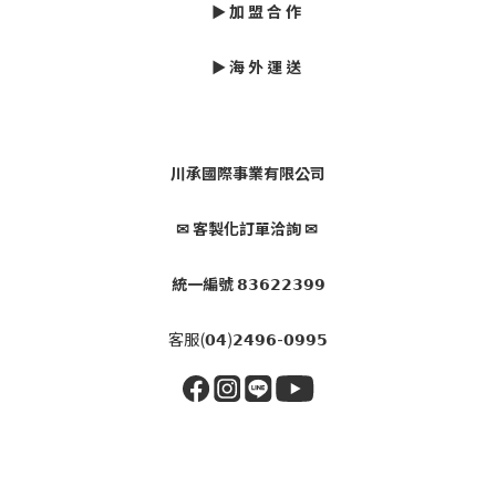
► 加 盟 合 作
► 海 外 運 送
川承國際事業有限公司
✉ 客製化訂單洽詢 ✉
統一編號 𝟴𝟯𝟲𝟮𝟮𝟯𝟵𝟵
客服(𝟬𝟰)𝟮𝟰𝟵𝟲-𝟬𝟵𝟵𝟱