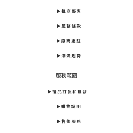
►
批
商 優
惠
► 服 務 條 款
►
廠 商 進 駐
►
潮 流 趨 勢
服務範圍
► 禮 品 訂 製 和 批 發
► 購 物 說 明
► 售 後 服 務