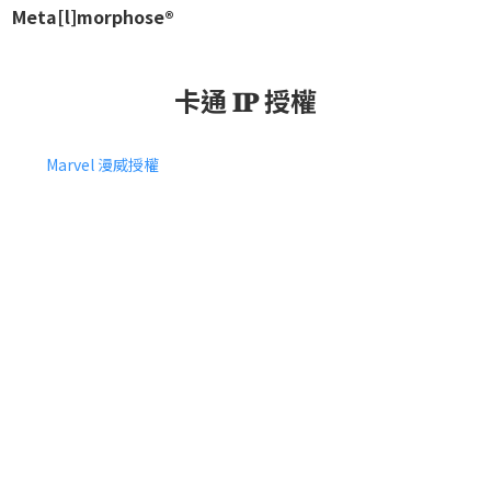
Meta[l]morphose®
卡通 𝐈𝐏 授權