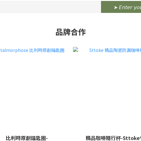
➤ 𝘌𝘯𝘵𝘦𝘳 𝘺𝘰
品牌合作
比利時原創鑰匙圈-
精品咖啡隨行杯-Sttoke