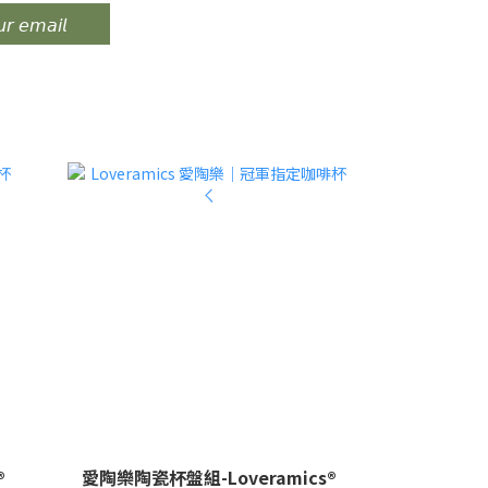
𝘳 𝘦𝘮𝘢𝘪𝘭
®
愛陶樂陶瓷杯盤組-Loveramics®