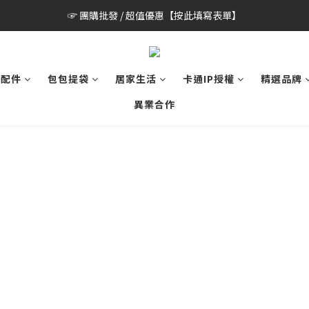
☞ 團購批發 / 超值優惠【按此填寫表單】
具配件
包包提袋
居家生活
卡通IP授權
精選品牌
異業合作