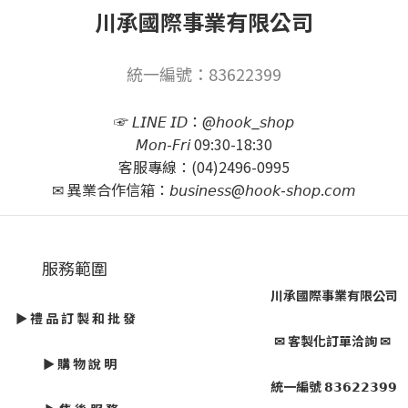
川承國際事業有限公司
統一編號：83622399
☞ 𝘓𝘐𝘕𝘌 𝘐𝘋：@𝘩𝘰𝘰𝘬_𝘴𝘩𝘰𝘱
𝘔𝘰𝘯-𝘍𝘳𝘪 09:30-18:30
客服專線：(04)2496-0995
✉ 異業合作信箱：𝘣𝘶𝘴𝘪𝘯𝘦𝘴𝘴@𝘩𝘰𝘰𝘬-𝘴𝘩𝘰𝘱.𝘤𝘰𝘮
服務範圍
川承國際事業有限公司
► 禮 品 訂 製 和 批 發
✉ 客製化訂單洽詢 ✉
► 購 物 說 明
統一編號 𝟴𝟯𝟲𝟮𝟮𝟯𝟵𝟵