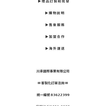
► 禮 品 訂 製 和 批 發
► 購 物 說 明
► 售 後 服 務
► 加 盟 合 作
► 海 外 運 送
川承國際事業有限公司
✉ 客製化訂單洽詢 ✉
統一編號 𝟴𝟯𝟲𝟮𝟮𝟯𝟵𝟵