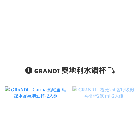
❶ ɢʀᴀɴᴅɪ 奧地利水鑽杯 ⤵