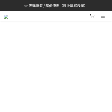
☞ 團購批發 / 超值優惠【按此填寫表單】