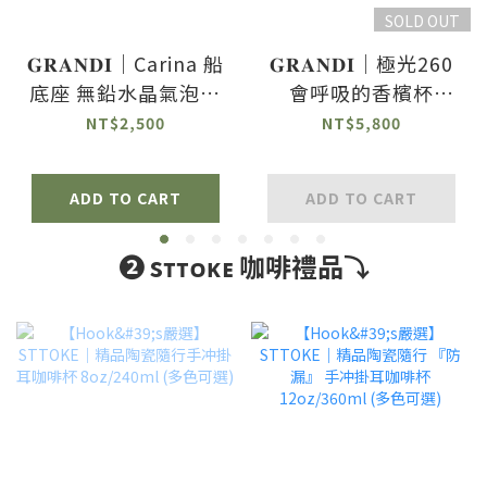
SOLD OUT
𝐆𝐑𝐀𝐍𝐃𝐈｜Carina 船
𝐆𝐑𝐀𝐍𝐃𝐈｜極光260
底座 無鉛水晶氣泡酒
會呼吸的香檳杯
杯-2入組
260ml-2入組
NT$2,500
NT$5,800
ADD TO CART
ADD TO CART
❷ sᴛᴛᴏᴋᴇ 咖啡禮品⤵