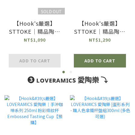
SOLD OUT
【Hook's嚴選】
【Hook's嚴選】
STTOKE｜精品陶瓷
STTOKE｜精品陶瓷
隨行手冲掛耳咖啡杯
隨行 『防漏』 手冲掛
NT$1,090
NT$1,290
8oz/240ml (多色可
耳咖啡杯
選)
12oz/360ml (多色可
ADD TO CART
ADD TO CART
選)
❸ ʟᴏᴠᴇʀᴀᴍɪᴄs 愛陶樂 ⤵