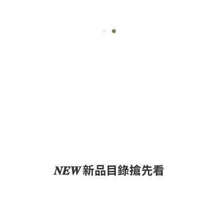
𝑵𝑬𝑾 新品目錄搶先看