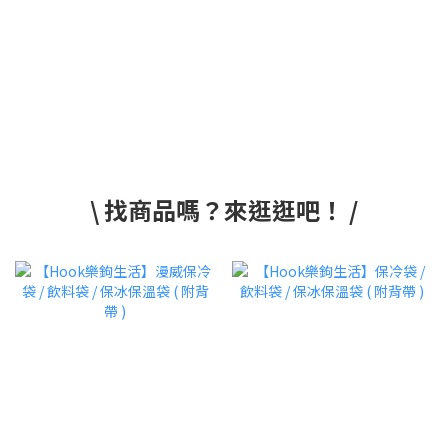
\ 找商品嗎？來逛逛吧！ /