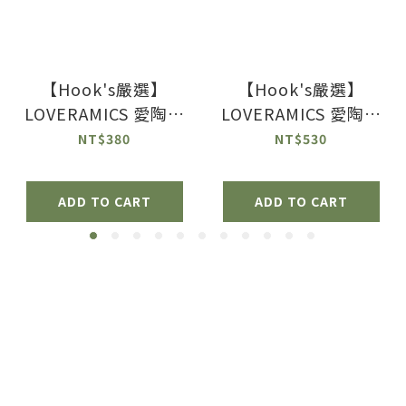
【Hook's嚴選】
【Hook's嚴選】
LOVERAMICS 愛陶樂
LOVERAMICS 愛陶樂
｜手沖咖啡系列
|蛋形系列 - 職人色拿
NT$380
NT$530
250ml 粉彩條紋杯
鐵杯盤組300ml (多色
Embossed Tasting
可選)
ADD TO CART
ADD TO CART
Cup【預購】