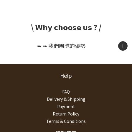
\ 𝗪𝗵𝘆 𝗰𝗵𝗼𝗼𝘀𝗲 𝘂𝘀 ? /
➠ ➠ 我們團隊的優勢
Help
FAQ
Delivery & Shipping
Payment
Return Policy
Terms & Conditions