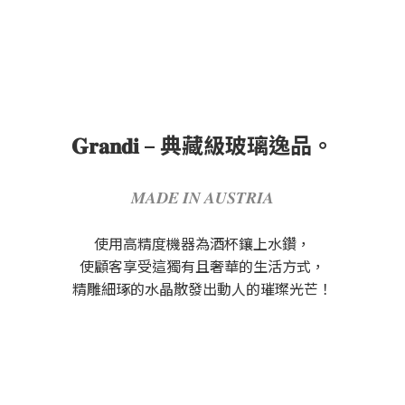
𝐆𝐫𝐚𝐧𝐝𝐢 – 典藏級玻璃逸品。
𝑴𝑨𝑫𝑬 𝑰𝑵 𝑨𝑼𝑺𝑻𝑹𝑰𝑨
使用高精度機器為酒杯鑲上水鑽，
使顧客享受這獨有且奢華的生活方式，
精雕細琢的水晶散發出動人的璀璨光芒！