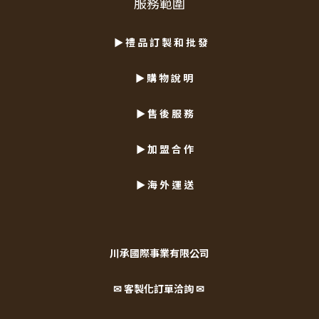
服務範圍
► 禮 品 訂 製 和 批 發
► 購 物 說 明
► 售 後 服 務
► 加 盟 合 作
► 海 外 運 送
川承國際事業有限公司
✉ 客製化訂單洽詢 ✉