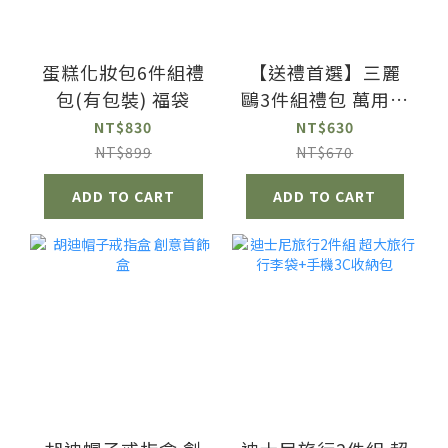
蛋糕化妝包6件組禮
【送禮首選】三麗
包(有包裝) 福袋
鷗3件組禮包 萬用包
收納包 手拿包 生日
NT$830
NT$630
聖誕 情人節 畢業禮
NT$899
NT$670
物
ADD TO CART
ADD TO CART