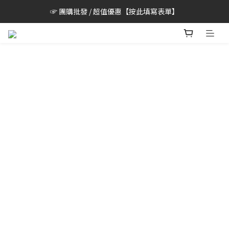
☞ 團購批發 / 超值優惠【按此填寫表單】