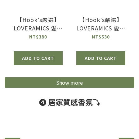
【Hook's嚴選】
【Hook's嚴選】
LOVERAMICS 愛陶
LOVERAMICS 愛陶
樂｜手沖咖啡系列
樂 |蛋形系列 - 職人
NT$380
NT$530
250ml 粉彩條紋杯
色拿鐵杯盤組
Embossed
300ml (多色可選)
ADD TO CART
ADD TO CART
Tasting Cup【預
購】
Show more
❹ 居家質感香氛⤵