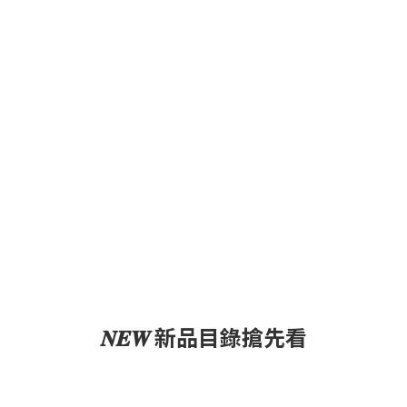
𝑵𝑬𝑾 新品目錄搶先看