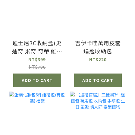
迪士尼3C收納盒(史
吉伊卡哇萬用皮套
迪奇 米奇 奇蒂 維尼
鑰匙收納包
玩總)
NT$399
NT$220
NT$790
ADD TO CART
ADD TO CART