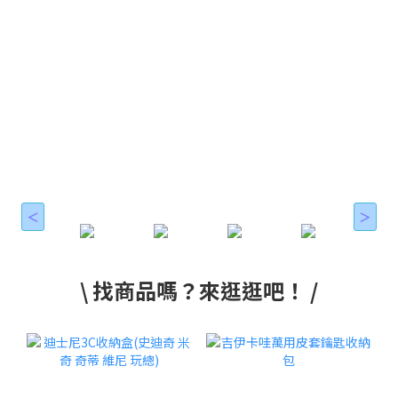
＜
＞
\ 找商品嗎？來逛逛吧！ /