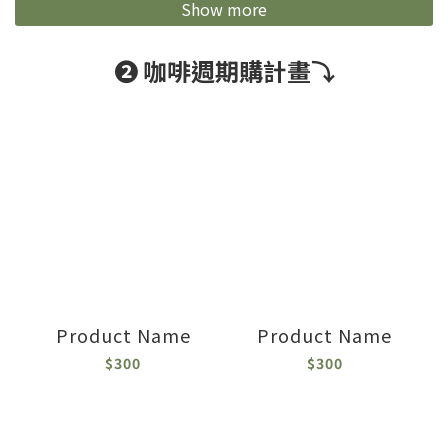
Show more
❷ 咖啡週期購計畫⤵
Product Name
Product Name
$300
$300