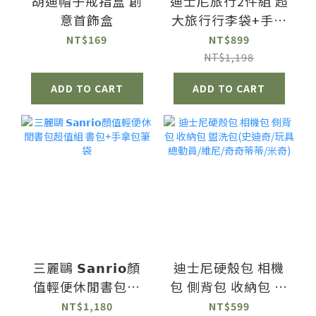
胡迪帽子戒指盒 創
迪士尼旅行2件組 超
意首飾盒
大旅行行李袋+手機
3C收納包
NT$169
NT$899
NT$1,198
ADD TO CART
ADD TO CART
三麗鷗 𝗦𝗮𝗻𝗿𝗶𝗼顏
迪士尼硬殼包 相機
值輕便休閒書包超
包 側背包 收納包 盥
值組 書包+手拿包筆
洗包(史迪奇/玩具總
NT$1,180
NT$599