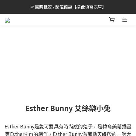
☞ 團購批發 / 超值優惠【按此填寫表單】
Esther Bunny 艾絲樂小兔
Esther Bunny是隻可愛具有時尚感的兔子，是韓裔美籍插畫
家EstherKim的創作，Esther Bunny有著像天線般的一對大