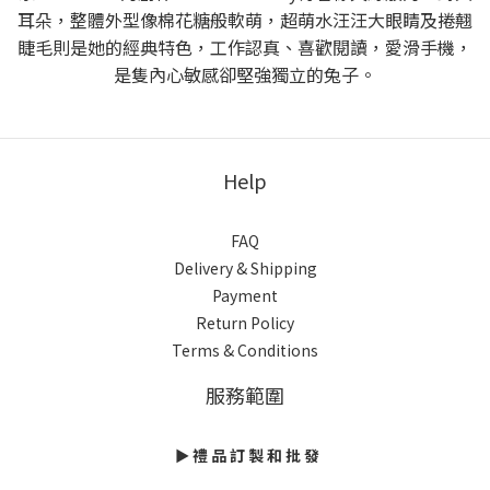
耳朵，整體外型像棉花糖般軟萌，超萌水汪汪大眼睛及捲翹
睫毛則是她的經典特色，工作認真、喜歡閱讀，愛滑手機，
是隻內心敏感卻堅強獨立的兔子。
Help
FAQ
Delivery & Shipping
Payment
Return Policy
Terms & Conditions
服務範圍
► 禮 品 訂 製 和 批 發