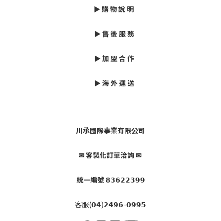
► 購 物 說 明
► 售 後 服 務
► 加 盟 合 作
► 海 外 運 送
川承國際事業有限公司
✉ 客製化訂單洽詢 ✉
統一編號 𝟴𝟯𝟲𝟮𝟮𝟯𝟵𝟵
客服(𝟬𝟰)𝟮𝟰𝟵𝟲-𝟬𝟵𝟵𝟱